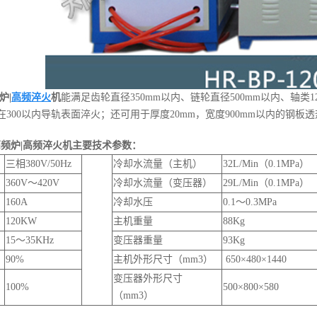
炉
|
高频淬火
机
能满足齿轮直径
350mm
以内、链轮直径
500mm
以内、轴类
1
在
300
以内导轨表面淬火；还可用于厚度
20mm
，宽度
900mm
以内的钢板透
高频炉
|
高频淬火机主要技术参数：
三相380V/50Hz
冷却水流量（主机）
32L/Min（0.1MPa）
360V～420V
冷却水流量（变压器）
29L/Min（0.1MPa）
160A
冷却水压
0.1～0.3MPa
120KW
主机重量
88Kg
15～35KHz
变压器重量
93Kg
90%
主机外形尺寸（mm3）
650×480×1440
变压器外形尺寸
100%
500×800×580
（mm3）