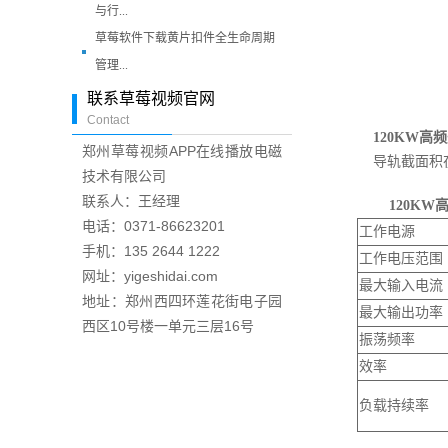
与行...
草莓软件下载黄片扣件全生命周期
管理...
联系草莓视频官网
Contact
120KW
高频
郑州草莓视频APP在线播放电磁
导轨截面积
技术有限公司
联系人：王经理
120KW
电话：0371-86623201
工作电源
手机：135 2644 1222
工作电压范围
网址：yigeshidai.com
最大输入电流
地址：郑州西四环莲花街电子园
最大输出功率
西区10号楼一单元三层16号
振荡频率
效率
负载持续率