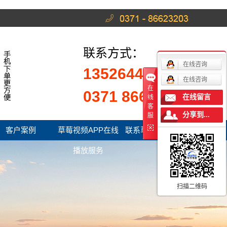
联系方式：
在线咨询
13526441222
在线咨询
在
0371 86623203
在线留言
线
客
分享到...
服
客户案例
草莓视频APP在线
联系草莓视频官网
播放服务
扫描二维码